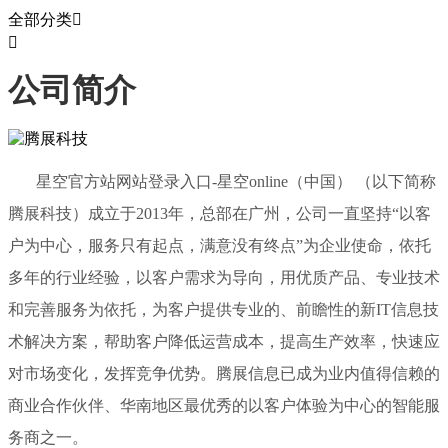
全部分类


公司简介
星空官方站网站登录入口-星空online（中国） （以下简称
腾展科技）成立于2013年，总部在广州，公司一直坚持“以客
户为中心，服务只有起点，满意没有终点”为企业使命，依托
多年的行业经验，以客户需求为导向，用优质产品、专业技术
和完善服务为依托，为客户提供专业的、前瞻性的新IT信息技
术解决方案，帮助客户降低运营成本，提高生产效率，快速应
对市场变化，发挥竞争优势。腾展信息已成为业内值得信赖的
商业合作伙伴、华南地区最优秀的以客户体验为中心的智能服
务商之一。