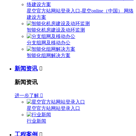
星空官方站网站登录入口-星空online（中国） 网络
建设方案
智能化机房建设及动环监测
分支组网及移动办公
智能化组网解决方案
新闻资讯

新闻资讯
进一步了解

星空官方站网站登录入口
行业新闻
工程案例
