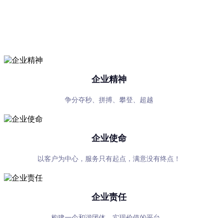
星空官方站网站登录入口
专心、专注、专业，超越自我，共赢未来
企业精神
争分夺秒、拼搏、攀登、超越
企业使命
以客户为中心，服务只有起点，满意没有终点！
企业责任
构建一个和谐团体，实现价值的平台。