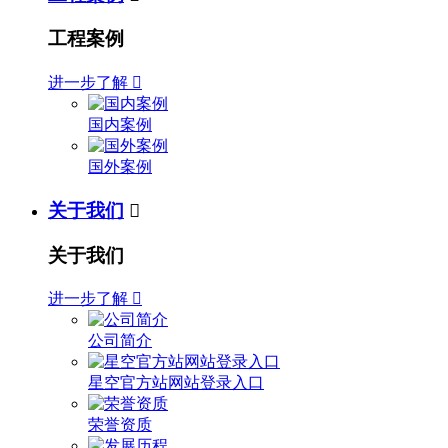
工程案例
进一步了解

国内案例
国外案例
关于我们

关于我们
进一步了解

公司简介
星空官方站网站登录入口
荣誉资质