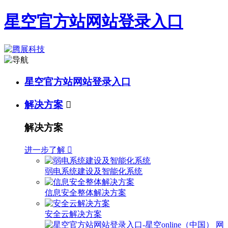
星空官方站网站登录入口
星空官方站网站登录入口
解决方案

解决方案
进一步了解

弱电系统建设及智能化系统
信息安全整体解决方案
安全云解决方案