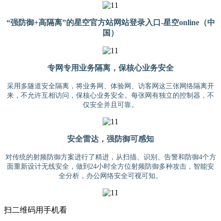
“强防御+高隔离”的星空官方站网站登录入口-星空online（中
国）
专网专用业务隔离，保核心业务安全
采用多隧道安全隔离，将业务网、体验网、访客网这三张网络隔离开
来，不允许互相访问，保核心业务安全。每张网有独立的控制器，不
仅安全并且可靠。
安全雷达，强防御可感知
对传统的射频防御方案进行了精进，从扫描、识别、告警和防御4个方
面重新设计无线安全，做到24小时全方位射频防御多种攻击，智能安
全分析，办公网络安全可视可知。
扫二维码用手机看